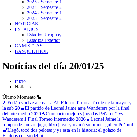
2025 - Semestre 1
2024 - Semestre 2
2024 - Semestre 1
2023 - Semestre 2
NOTICIAS
ESTADIOS
Estadios Uruguay
Estadios Exterior
CAMISETAS
BASQUETBOL
Noticias del día 20/01/25
Inicio
Noticias
Último Momento
🚨
🚨Forlán vuelve a casa: la AUF lo confirmó al frente de la mayor y
la sub 20
🚨El partido de Leonel Jaime ante Wanderers por la final
del intermedio 2026
🚨Compacto mejores jugadas Peñarol 5 vs
Wanderers 1 Final Torneo Intermedio 2026
🚨Leonel Jaime la
rompió de nuevo: jugó, hizo jugar y marcó su primer gol en Peñarol
🚨Llegó, tocó dos pelotas y ya está en la historia: el golazo de
Espinosa en su debut