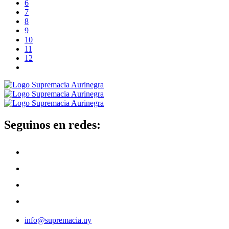
6
7
8
9
10
11
12
Seguinos en redes:
info@supremacia.uy