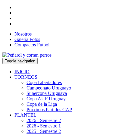
Nosotros
Galería Fotos
Compactos Fútbol
Toggle navigation
INICIO
TORNEOS
Copa Libertadores
Campeonato Uruguayo
Supercopa Uruguaya
Copa AUF Uruguay
Copa de la Liga
Próximos Partidos CAP
PLANTEL
2026 - Semestre 2
2026 - Semestre 1
2025 - Semestre 2