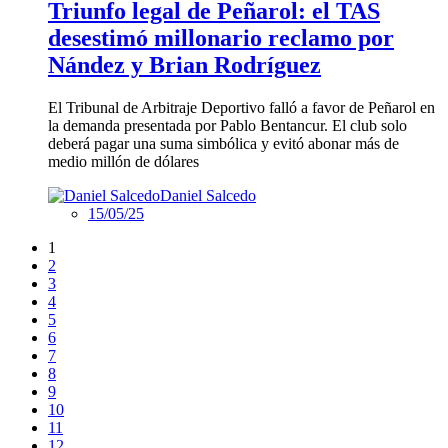
Triunfo legal de Peñarol: el TAS
desestimó millonario reclamo por
Nández y Brian Rodríguez
El Tribunal de Arbitraje Deportivo falló a favor de Peñarol en
la demanda presentada por Pablo Bentancur. El club solo
deberá pagar una suma simbólica y evitó abonar más de
medio millón de dólares
Daniel Salcedo
15/05/25
1
2
3
4
5
6
7
8
9
10
11
12