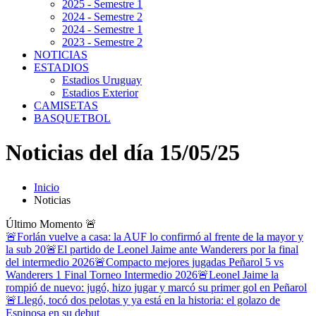
2025 - Semestre 1
2024 - Semestre 2
2024 - Semestre 1
2023 - Semestre 2
NOTICIAS
ESTADIOS
Estadios Uruguay
Estadios Exterior
CAMISETAS
BASQUETBOL
Noticias del día 15/05/25
Inicio
Noticias
Último Momento
🚨
🚨Forlán vuelve a casa: la AUF lo confirmó al frente de la mayor y
la sub 20
🚨El partido de Leonel Jaime ante Wanderers por la final
del intermedio 2026
🚨Compacto mejores jugadas Peñarol 5 vs
Wanderers 1 Final Torneo Intermedio 2026
🚨Leonel Jaime la
rompió de nuevo: jugó, hizo jugar y marcó su primer gol en Peñarol
🚨Llegó, tocó dos pelotas y ya está en la historia: el golazo de
Espinosa en su debut