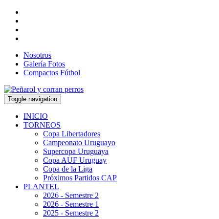
Nosotros
Galería Fotos
Compactos Fútbol
Toggle navigation
INICIO
TORNEOS
Copa Libertadores
Campeonato Uruguayo
Supercopa Uruguaya
Copa AUF Uruguay
Copa de la Liga
Próximos Partidos CAP
PLANTEL
2026 - Semestre 2
2026 - Semestre 1
2025 - Semestre 2