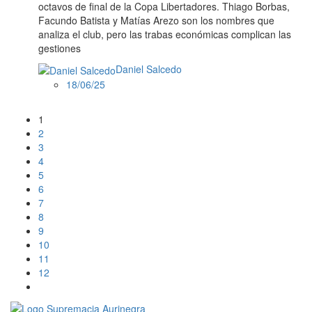
octavos de final de la Copa Libertadores. Thiago Borbas,
Facundo Batista y Matías Arezo son los nombres que
analiza el club, pero las trabas económicas complican las
gestiones
Daniel Salcedo
18/06/25
1
2
3
4
5
6
7
8
9
10
11
12