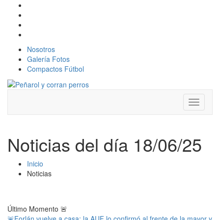
Nosotros
Galería Fotos
Compactos Fútbol
Toggle
navigati
Noticias del día 18/06/25
Inicio
Noticias
Último Momento
🚨
🚨Forlán vuelve a casa: la AUF lo confirmó al frente de la mayor y