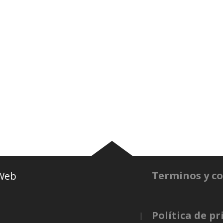
Plantel
Noticias
Camisetas
Basquetbol
Nosotros
Terminos y c
 Web
Política de p