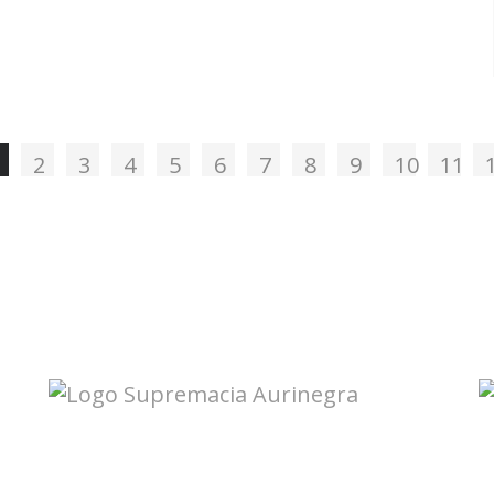
2
3
4
5
6
7
8
9
10
11
Accesos directos: