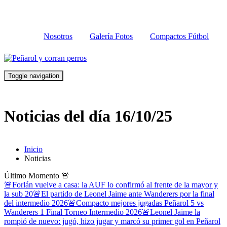
Nosotros
Galería Fotos
Compactos Fútbol
Toggle navigation
Noticias del día 16/10/25
Inicio
Noticias
Último Momento
🚨
🚨Forlán vuelve a casa: la AUF lo confirmó al frente de la mayor y
la sub 20
🚨El partido de Leonel Jaime ante Wanderers por la final
del intermedio 2026
🚨Compacto mejores jugadas Peñarol 5 vs
Wanderers 1 Final Torneo Intermedio 2026
🚨Leonel Jaime la
rompió de nuevo: jugó, hizo jugar y marcó su primer gol en Peñarol