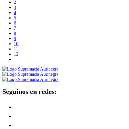
2
3
4
5
6
7
8
9
10
11
12
Seguinos en redes: