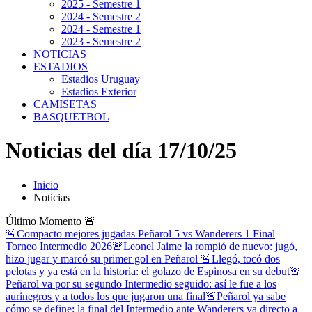
2025 - Semestre 1
2024 - Semestre 2
2024 - Semestre 1
2023 - Semestre 2
NOTICIAS
ESTADIOS
Estadios Uruguay
Estadios Exterior
CAMISETAS
BASQUETBOL
Noticias del día 17/10/25
Inicio
Noticias
Último Momento
🚨
🚨Compacto mejores jugadas Peñarol 5 vs Wanderers 1 Final
Torneo Intermedio 2026
🚨Leonel Jaime la rompió de nuevo: jugó,
hizo jugar y marcó su primer gol en Peñarol
🚨Llegó, tocó dos
pelotas y ya está en la historia: el golazo de Espinosa en su debut
🚨
Peñarol va por su segundo Intermedio seguido: así le fue a los
aurinegros y a todos los que jugaron una final
🚨Peñarol ya sabe
cómo se define: la final del Intermedio ante Wanderers va directo a