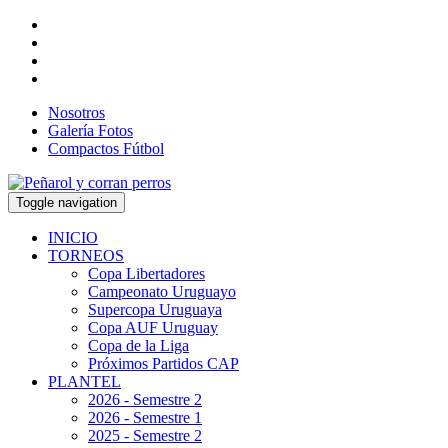
Nosotros
Galería Fotos
Compactos Fútbol
Toggle navigation
INICIO
TORNEOS
Copa Libertadores
Campeonato Uruguayo
Supercopa Uruguaya
Copa AUF Uruguay
Copa de la Liga
Próximos Partidos CAP
PLANTEL
2026 - Semestre 2
2026 - Semestre 1
2025 - Semestre 2