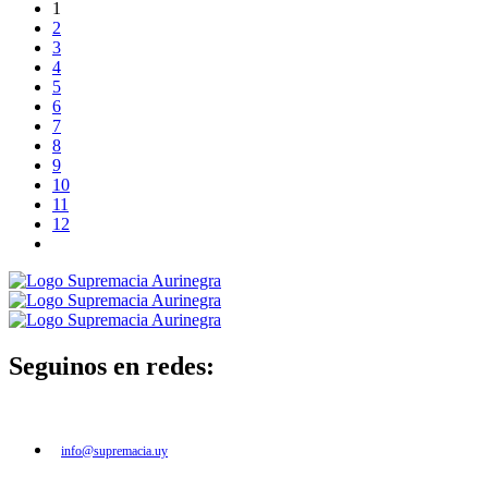
1
2
3
4
5
6
7
8
9
10
11
12
Seguinos en redes:
info@supremacia.uy