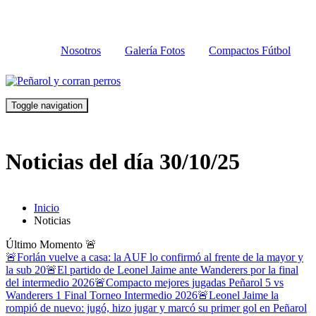
Nosotros
Galería Fotos
Compactos Fútbol
Toggle navigation
Noticias del día 30/10/25
Inicio
Noticias
Último Momento
🚨
🚨Forlán vuelve a casa: la AUF lo confirmó al frente de la mayor y
la sub 20
🚨El partido de Leonel Jaime ante Wanderers por la final
del intermedio 2026
🚨Compacto mejores jugadas Peñarol 5 vs
Wanderers 1 Final Torneo Intermedio 2026
🚨Leonel Jaime la
rompió de nuevo: jugó, hizo jugar y marcó su primer gol en Peñarol