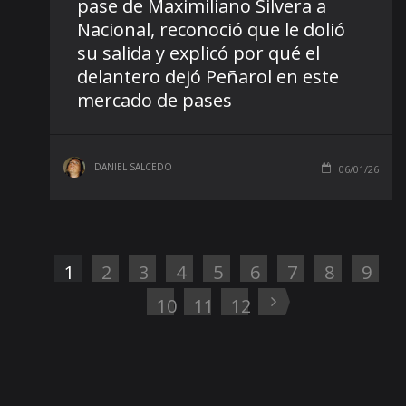
pase de Maximiliano Silvera a
Nacional, reconoció que le dolió
su salida y explicó por qué el
delantero dejó Peñarol en este
mercado de pases
DANIEL SALCEDO
06/01/26
1
2
3
4
5
6
7
8
9
10
11
12