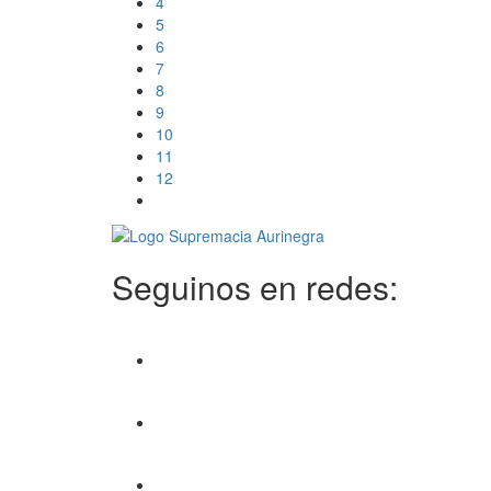
4
5
6
7
8
9
10
11
12
Seguinos en redes: