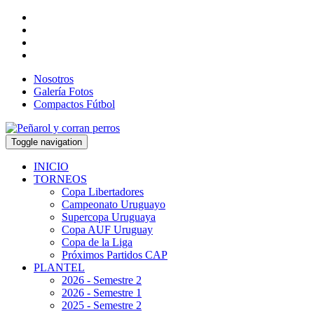
Nosotros
Galería Fotos
Compactos Fútbol
Toggle navigation
INICIO
TORNEOS
Copa Libertadores
Campeonato Uruguayo
Supercopa Uruguaya
Copa AUF Uruguay
Copa de la Liga
Próximos Partidos CAP
PLANTEL
2026 - Semestre 2
2026 - Semestre 1
2025 - Semestre 2