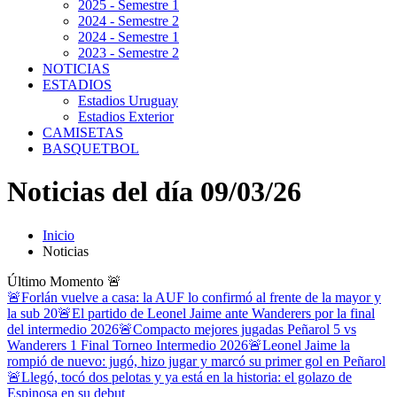
2025 - Semestre 1
2024 - Semestre 2
2024 - Semestre 1
2023 - Semestre 2
NOTICIAS
ESTADIOS
Estadios Uruguay
Estadios Exterior
CAMISETAS
BASQUETBOL
Noticias del día 09/03/26
Inicio
Noticias
Último Momento
🚨
🚨Forlán vuelve a casa: la AUF lo confirmó al frente de la mayor y
la sub 20
🚨El partido de Leonel Jaime ante Wanderers por la final
del intermedio 2026
🚨Compacto mejores jugadas Peñarol 5 vs
Wanderers 1 Final Torneo Intermedio 2026
🚨Leonel Jaime la
rompió de nuevo: jugó, hizo jugar y marcó su primer gol en Peñarol
🚨Llegó, tocó dos pelotas y ya está en la historia: el golazo de
Espinosa en su debut