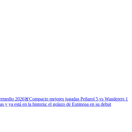
termedio 2026
🚨Compacto mejores jugadas Peñarol 5 vs Wanderers 1
s y ya está en la historia: el golazo de Espinosa en su debut