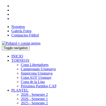
Nosotros
Galería Fotos
Compactos Fútbol
Toggle navigation
INICIO
TORNEOS
Copa Libertadores
Campeonato Uruguayo
Supercopa Uruguaya
Copa AUF Uruguay
Copa de la Liga
Próximos Partidos CAP
PLANTEL
2026 - Semestre 2
2026 - Semestre 1
2025 - Semestre 2