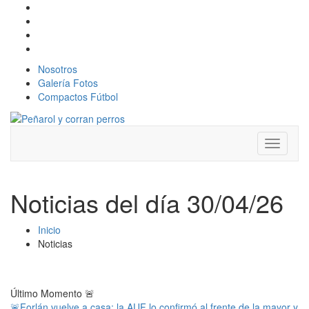
Nosotros
Galería Fotos
Compactos Fútbol
Toggle
navigati
Noticias del día 30/04/26
Inicio
Noticias
Último Momento
🚨
🚨Forlán vuelve a casa: la AUF lo confirmó al frente de la mayor y