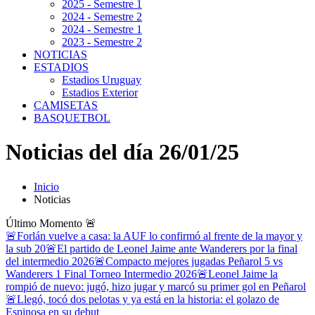
2025 - Semestre 1
2024 - Semestre 2
2024 - Semestre 1
2023 - Semestre 2
NOTICIAS
ESTADIOS
Estadios Uruguay
Estadios Exterior
CAMISETAS
BASQUETBOL
Noticias del día 26/01/25
Inicio
Noticias
Último Momento
🚨
🚨Forlán vuelve a casa: la AUF lo confirmó al frente de la mayor y
la sub 20
🚨El partido de Leonel Jaime ante Wanderers por la final
del intermedio 2026
🚨Compacto mejores jugadas Peñarol 5 vs
Wanderers 1 Final Torneo Intermedio 2026
🚨Leonel Jaime la
rompió de nuevo: jugó, hizo jugar y marcó su primer gol en Peñarol
🚨Llegó, tocó dos pelotas y ya está en la historia: el golazo de
Espinosa en su debut