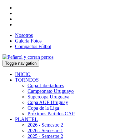
Nosotros
Galería Fotos
Compactos Fútbol
Toggle navigation
INICIO
TORNEOS
Copa Libertadores
Campeonato Uruguayo
Supercopa Uruguaya
Copa AUF Uruguay
Copa de la Liga
Próximos Partidos CAP
PLANTEL
2026 - Semestre 2
2026 - Semestre 1
2025 - Semestre 2