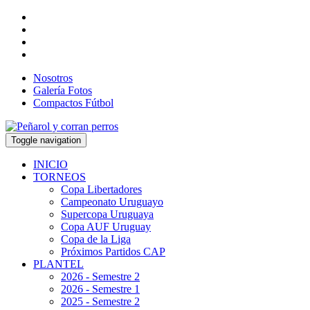
Nosotros
Galería Fotos
Compactos Fútbol
Toggle navigation
INICIO
TORNEOS
Copa Libertadores
Campeonato Uruguayo
Supercopa Uruguaya
Copa AUF Uruguay
Copa de la Liga
Próximos Partidos CAP
PLANTEL
2026 - Semestre 2
2026 - Semestre 1
2025 - Semestre 2