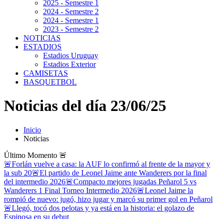
2025 - Semestre 1
2024 - Semestre 2
2024 - Semestre 1
2023 - Semestre 2
NOTICIAS
ESTADIOS
Estadios Uruguay
Estadios Exterior
CAMISETAS
BASQUETBOL
Noticias del día 23/06/25
Inicio
Noticias
Último Momento
🚨
🚨Forlán vuelve a casa: la AUF lo confirmó al frente de la mayor y
la sub 20
🚨El partido de Leonel Jaime ante Wanderers por la final
del intermedio 2026
🚨Compacto mejores jugadas Peñarol 5 vs
Wanderers 1 Final Torneo Intermedio 2026
🚨Leonel Jaime la
rompió de nuevo: jugó, hizo jugar y marcó su primer gol en Peñarol
🚨Llegó, tocó dos pelotas y ya está en la historia: el golazo de
Espinosa en su debut