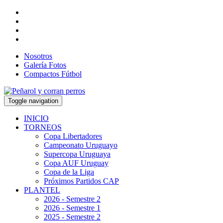
Nosotros
Galería Fotos
Compactos Fútbol
Toggle navigation
INICIO
TORNEOS
Copa Libertadores
Campeonato Uruguayo
Supercopa Uruguaya
Copa AUF Uruguay
Copa de la Liga
Próximos Partidos CAP
PLANTEL
2026 - Semestre 2
2026 - Semestre 1
2025 - Semestre 2