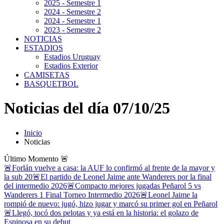
2025 - Semestre 1
2024 - Semestre 2
2024 - Semestre 1
2023 - Semestre 2
NOTICIAS
ESTADIOS
Estadios Uruguay
Estadios Exterior
CAMISETAS
BASQUETBOL
Noticias del día 07/10/25
Inicio
Noticias
Último Momento
🚨
🚨Forlán vuelve a casa: la AUF lo confirmó al frente de la mayor y
la sub 20
🚨El partido de Leonel Jaime ante Wanderers por la final
del intermedio 2026
🚨Compacto mejores jugadas Peñarol 5 vs
Wanderers 1 Final Torneo Intermedio 2026
🚨Leonel Jaime la
rompió de nuevo: jugó, hizo jugar y marcó su primer gol en Peñarol
🚨Llegó, tocó dos pelotas y ya está en la historia: el golazo de
Espinosa en su debut