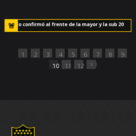
AUF lo confirmó al frente de la mayor y la sub 20
🚨El 
1
2
3
4
5
6
7
8
9
10
11
12