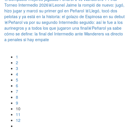
Torneo Intermedio 2026
🚨Leonel Jaime la rompió de nuevo: jugó,
hizo jugar y marcó su primer gol en Peñarol
🚨Llegó, tocó dos
pelotas y ya está en la historia: el golazo de Espinosa en su debut
🚨Peñarol va por su segundo Intermedio seguido: así le fue a los
aurinegros y a todos los que jugaron una final
🚨Peñarol ya sabe
cómo se define: la final del Intermedio ante Wanderers va directo
a penales si hay empate
1
2
3
4
5
6
7
8
9
10
11
12