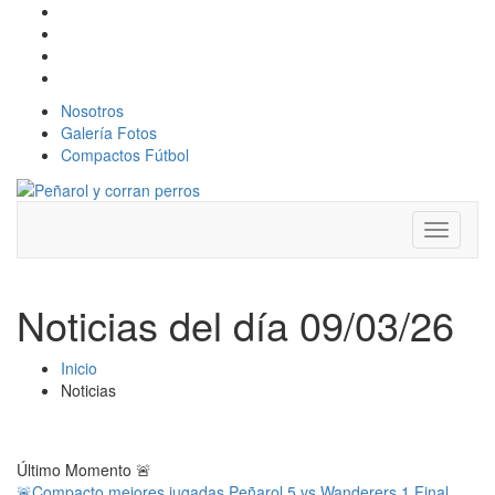
Nosotros
Galería Fotos
Compactos Fútbol
Toggle
navigati
Noticias del día 09/03/26
Inicio
Noticias
Último Momento
🚨
🚨Compacto mejores jugadas Peñarol 5 vs Wanderers 1 Final