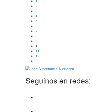
1
2
3
4
5
6
7
8
9
10
11
12
Seguinos en redes: