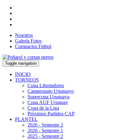
Nosotros
Galería Fotos
Compactos Fútbol
Toggle navigation
INICIO
TORNEOS
Copa Libertadores
Campeonato Uruguayo
Supercopa Uruguaya
Copa AUF Uruguay
Copa de la Liga
Próximos Partidos CAP
PLANTEL
2026 - Semestre 2
2026 - Semestre 1
2025 - Semestre 2