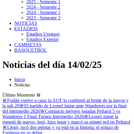
2025 - Semestre 1
2024 - Semestre 2
2024 - Semestre 1
2023 - Semestre 2
NOTICIAS
ESTADIOS
Estadios Uruguay
Estadios Exterior
CAMISETAS
BASQUETBOL
Noticias del día 14/02/25
Inicio
Noticias
Último Momento
🚨
🚨Forlán vuelve a casa: la AUF lo confirmó al frente de la mayor y
la sub 20
🚨El partido de Leonel Jaime ante Wanderers por la final
del intermedio 2026
🚨Compacto mejores jugadas Peñarol 5 vs
Wanderers 1 Final Torneo Intermedio 2026
🚨Leonel Jaime la
rompió de nuevo: jugó, hizo jugar y marcó su primer gol en Peñarol
🚨Llegó, tocó dos pelotas y ya está en la historia: el golazo de
Espinosa en su debut