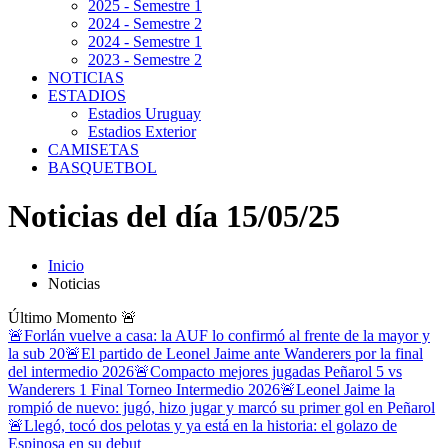
2025 - Semestre 1
2024 - Semestre 2
2024 - Semestre 1
2023 - Semestre 2
NOTICIAS
ESTADIOS
Estadios Uruguay
Estadios Exterior
CAMISETAS
BASQUETBOL
Noticias del día 15/05/25
Inicio
Noticias
Último Momento
🚨
🚨Forlán vuelve a casa: la AUF lo confirmó al frente de la mayor y
la sub 20
🚨El partido de Leonel Jaime ante Wanderers por la final
del intermedio 2026
🚨Compacto mejores jugadas Peñarol 5 vs
Wanderers 1 Final Torneo Intermedio 2026
🚨Leonel Jaime la
rompió de nuevo: jugó, hizo jugar y marcó su primer gol en Peñarol
🚨Llegó, tocó dos pelotas y ya está en la historia: el golazo de
Espinosa en su debut