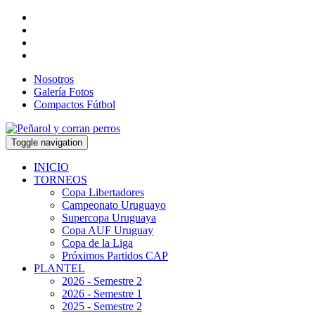
Nosotros
Galería Fotos
Compactos Fútbol
Toggle navigation
INICIO
TORNEOS
Copa Libertadores
Campeonato Uruguayo
Supercopa Uruguaya
Copa AUF Uruguay
Copa de la Liga
Próximos Partidos CAP
PLANTEL
2026 - Semestre 2
2026 - Semestre 1
2025 - Semestre 2