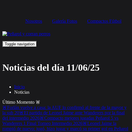
Nosotros
Galería Fotos
Compactos Fútbol
Toggle navigation
Noticias del día 11/06/25
Inicio
Noticias
Último Momento
🚨
🚨Forlán vuelve a casa: la AUF lo confirmó al frente de la mayor y
la sub 20
🚨El partido de Leonel Jaime ante Wanderers por la final
del intermedio 2026
🚨Compacto mejores jugadas Peñarol 5 vs
Wanderers 1 Final Torneo Intermedio 2026
🚨Leonel Jaime la
rompió de nuevo: jugó, hizo jugar y marcó su primer gol en Peñarol