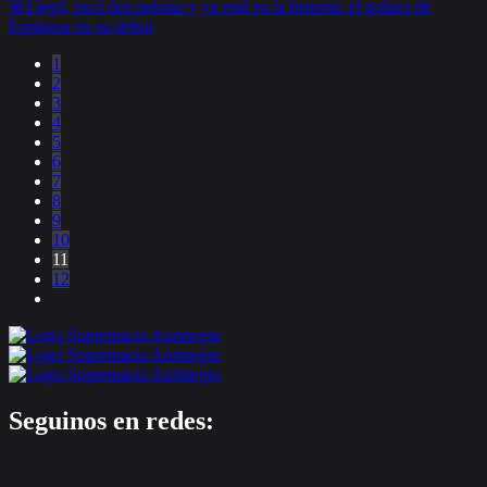
🚨Llegó, tocó dos pelotas y ya está en la historia: el golazo de
Espinosa en su debut
1
2
3
4
5
6
7
8
9
10
11
12
Seguinos en redes: