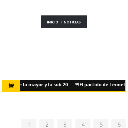
INICIO
NOTICIAS
ente de la mayor y la sub 20
🚨El partido de Leonel Jai
1
2
3
4
5
6