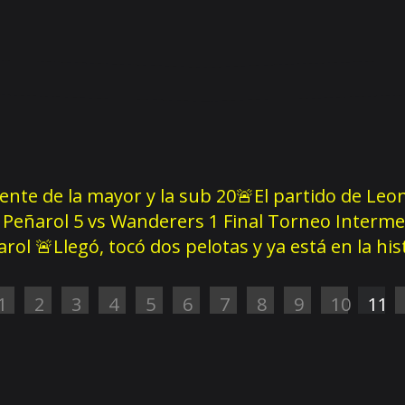
rente de la mayor y la sub 20
🚨El partido de Leon
Peñarol 5 vs Wanderers 1 Final Torneo Interme
ñarol
🚨Llegó, tocó dos pelotas y ya está en la hi
1
2
3
4
5
6
7
8
9
10
11