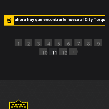
rúa y ahora hay que encontrarle hueco al City Torque-Pe
1
2
3
4
5
6
7
8
9
10
11
12