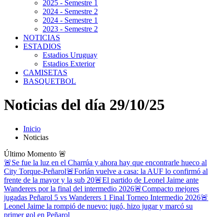
2025 - Semestre 1
2024 - Semestre 2
2024 - Semestre 1
2023 - Semestre 2
NOTICIAS
ESTADIOS
Estadios Uruguay
Estadios Exterior
CAMISETAS
BASQUETBOL
Noticias del día 29/10/25
Inicio
Noticias
Último Momento
🚨
🚨Se fue la luz en el Charrúa y ahora hay que encontrarle hueco al
City Torque-Peñarol
🚨Forlán vuelve a casa: la AUF lo confirmó al
frente de la mayor y la sub 20
🚨El partido de Leonel Jaime ante
Wanderers por la final del intermedio 2026
🚨Compacto mejores
jugadas Peñarol 5 vs Wanderers 1 Final Torneo Intermedio 2026
🚨
Leonel Jaime la rompió de nuevo: jugó, hizo jugar y marcó su
primer gol en Peñarol