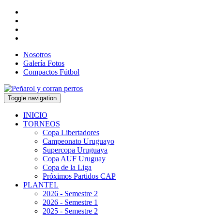
Nosotros
Galería Fotos
Compactos Fútbol
Toggle navigation
INICIO
TORNEOS
Copa Libertadores
Campeonato Uruguayo
Supercopa Uruguaya
Copa AUF Uruguay
Copa de la Liga
Próximos Partidos CAP
PLANTEL
2026 - Semestre 2
2026 - Semestre 1
2025 - Semestre 2