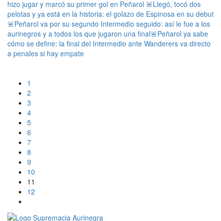
hizo jugar y marcó su primer gol en Peñarol
🚨Llegó, tocó dos
pelotas y ya está en la historia: el golazo de Espinosa en su debut
🚨Peñarol va por su segundo Intermedio seguido: así le fue a los
aurinegros y a todos los que jugaron una final
🚨Peñarol ya sabe
cómo se define: la final del Intermedio ante Wanderers va directo
a penales si hay empate
1
2
3
4
5
6
7
8
9
10
11
12