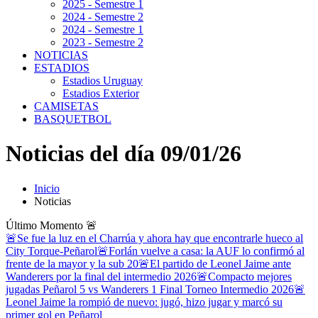
2025 - Semestre 1
2024 - Semestre 2
2024 - Semestre 1
2023 - Semestre 2
NOTICIAS
ESTADIOS
Estadios Uruguay
Estadios Exterior
CAMISETAS
BASQUETBOL
Noticias del día 09/01/26
Inicio
Noticias
Último Momento
🚨
🚨Se fue la luz en el Charrúa y ahora hay que encontrarle hueco al
City Torque-Peñarol
🚨Forlán vuelve a casa: la AUF lo confirmó al
frente de la mayor y la sub 20
🚨El partido de Leonel Jaime ante
Wanderers por la final del intermedio 2026
🚨Compacto mejores
jugadas Peñarol 5 vs Wanderers 1 Final Torneo Intermedio 2026
🚨
Leonel Jaime la rompió de nuevo: jugó, hizo jugar y marcó su
primer gol en Peñarol