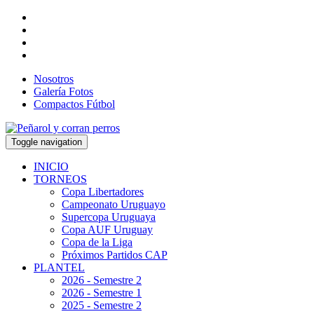
Nosotros
Galería Fotos
Compactos Fútbol
Toggle navigation
INICIO
TORNEOS
Copa Libertadores
Campeonato Uruguayo
Supercopa Uruguaya
Copa AUF Uruguay
Copa de la Liga
Próximos Partidos CAP
PLANTEL
2026 - Semestre 2
2026 - Semestre 1
2025 - Semestre 2