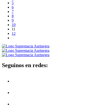
5
6
7
8
9
10
11
12
Seguinos en redes: