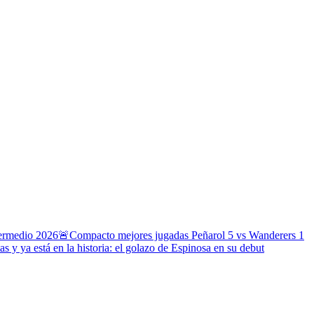
termedio 2026
🚨Compacto mejores jugadas Peñarol 5 vs Wanderers 1
s y ya está en la historia: el golazo de Espinosa en su debut