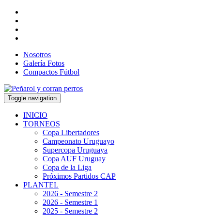
Nosotros
Galería Fotos
Compactos Fútbol
Toggle navigation
INICIO
TORNEOS
Copa Libertadores
Campeonato Uruguayo
Supercopa Uruguaya
Copa AUF Uruguay
Copa de la Liga
Próximos Partidos CAP
PLANTEL
2026 - Semestre 2
2026 - Semestre 1
2025 - Semestre 2