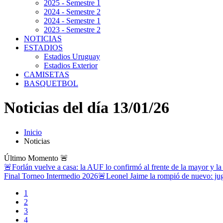
2025 - Semestre 1
2024 - Semestre 2
2024 - Semestre 1
2023 - Semestre 2
NOTICIAS
ESTADIOS
Estadios Uruguay
Estadios Exterior
CAMISETAS
BASQUETBOL
Noticias del día 13/01/26
Inicio
Noticias
Último Momento
🚨
🚨Forlán vuelve a casa: la AUF lo confirmó al frente de la mayor y la
Final Torneo Intermedio 2026
🚨Leonel Jaime la rompió de nuevo: jug
1
2
3
4