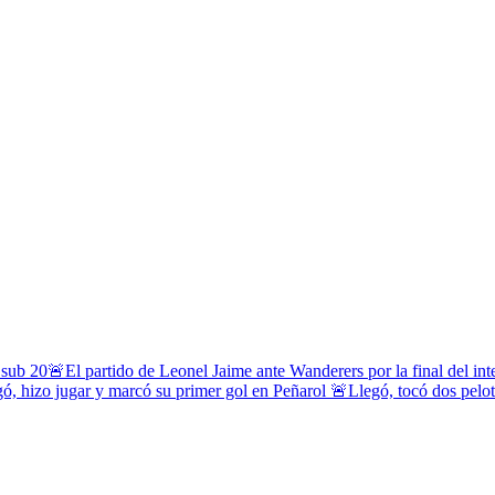
 sub 20
🚨El partido de Leonel Jaime ante Wanderers por la final del in
ó, hizo jugar y marcó su primer gol en Peñarol
🚨Llegó, tocó dos pelota