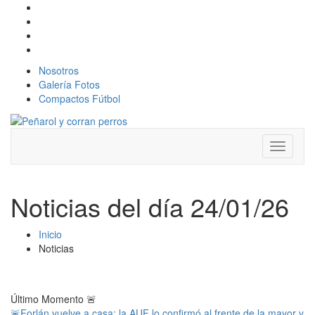
Nosotros
Galería Fotos
Compactos Fútbol
Toggle
navigati
Noticias del día 24/01/26
Inicio
Noticias
Último Momento
🚨
🚨Forlán vuelve a casa: la AUF lo confirmó al frente de la mayor y