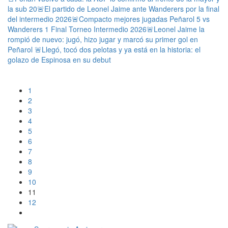
la sub 20
🚨El partido de Leonel Jaime ante Wanderers por la final
del intermedio 2026
🚨Compacto mejores jugadas Peñarol 5 vs
Wanderers 1 Final Torneo Intermedio 2026
🚨Leonel Jaime la
rompió de nuevo: jugó, hizo jugar y marcó su primer gol en
Peñarol
🚨Llegó, tocó dos pelotas y ya está en la historia: el
golazo de Espinosa en su debut
1
2
3
4
5
6
7
8
9
10
11
12