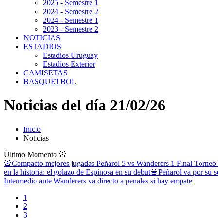
2025 - Semestre 1
2024 - Semestre 2
2024 - Semestre 1
2023 - Semestre 2
NOTICIAS
ESTADIOS
Estadios Uruguay
Estadios Exterior
CAMISETAS
BASQUETBOL
Noticias del día 21/02/26
Inicio
Noticias
Último Momento
🚨
🚨Compacto mejores jugadas Peñarol 5 vs Wanderers 1 Final Torneo
en la historia: el golazo de Espinosa en su debut
🚨Peñarol va por su se
Intermedio ante Wanderers va directo a penales si hay empate
1
2
3