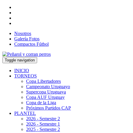
Nosotros
Galería Fotos
Compactos Fútbol
Toggle navigation
INICIO
TORNEOS
Copa Libertadores
Campeonato Uruguayo
Supercopa Uruguaya
Copa AUF Uruguay
Copa de la Liga
Próximos Partidos CAP
PLANTEL
2026 - Semestre 2
2026 - Semestre 1
2025 - Semestre 2