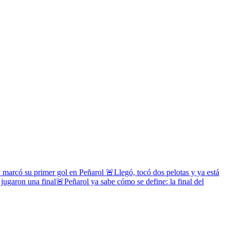
y marcó su primer gol en Peñarol
🚨Llegó, tocó dos pelotas y ya está
 jugaron una final
🚨Peñarol ya sabe cómo se define: la final del