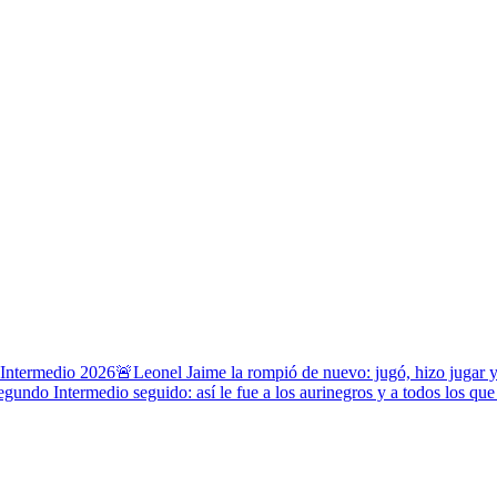
 Intermedio 2026
🚨Leonel Jaime la rompió de nuevo: jugó, hizo jugar 
gundo Intermedio seguido: así le fue a los aurinegros y a todos los que