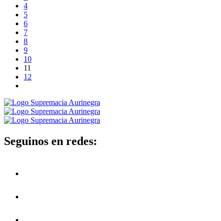
4
5
6
7
8
9
10
11
12
Seguinos en redes: