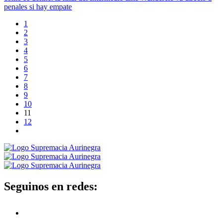
penales si hay empate
1
2
3
4
5
6
7
8
9
10
11
12
Seguinos en redes: