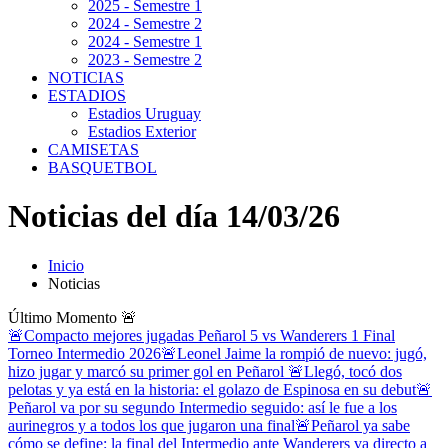
2025 - Semestre 1
2024 - Semestre 2
2024 - Semestre 1
2023 - Semestre 2
NOTICIAS
ESTADIOS
Estadios Uruguay
Estadios Exterior
CAMISETAS
BASQUETBOL
Noticias del día 14/03/26
Inicio
Noticias
Último Momento
🚨
🚨Compacto mejores jugadas Peñarol 5 vs Wanderers 1 Final
Torneo Intermedio 2026
🚨Leonel Jaime la rompió de nuevo: jugó,
hizo jugar y marcó su primer gol en Peñarol
🚨Llegó, tocó dos
pelotas y ya está en la historia: el golazo de Espinosa en su debut
🚨
Peñarol va por su segundo Intermedio seguido: así le fue a los
aurinegros y a todos los que jugaron una final
🚨Peñarol ya sabe
cómo se define: la final del Intermedio ante Wanderers va directo a