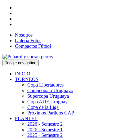
Nosotros
Galería Fotos
Compactos Fútbol
Toggle navigation
INICIO
TORNEOS
Copa Libertadores
Campeonato Uruguayo
Supercopa Uruguaya
Copa AUF Uruguay
Copa de la Liga
Próximos Partidos CAP
PLANTEL
2026 - Semestre 2
2026 - Semestre 1
2025 - Semestre 2