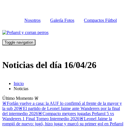
Nosotros
Galería Fotos
Compactos Fútbol
Toggle navigation
Noticias del día 16/04/26
Inicio
Noticias
Último Momento
🚨
🚨Forlán vuelve a casa: la AUF lo confirmó al frente de la mayor y
la sub 20
🚨El partido de Leonel Jaime ante Wanderers por la final
del intermedio 2026
🚨Compacto mejores jugadas Peñarol 5 vs
Wanderers 1 Final Torneo Intermedio 2026
🚨Leonel Jaime la
rompió de nuevo: jugó, hizo jugar y marcó su primer gol en Peñarol