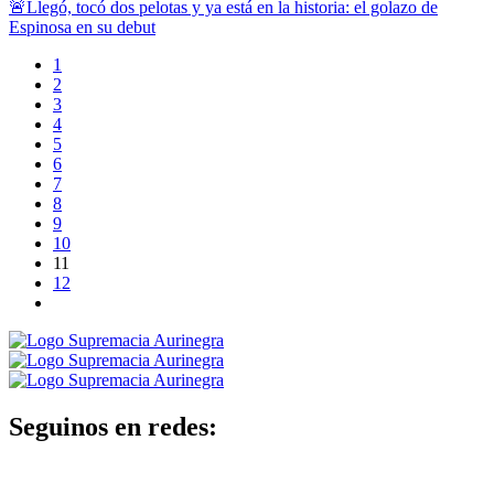
🚨Llegó, tocó dos pelotas y ya está en la historia: el golazo de
Espinosa en su debut
1
2
3
4
5
6
7
8
9
10
11
12
Seguinos en redes: