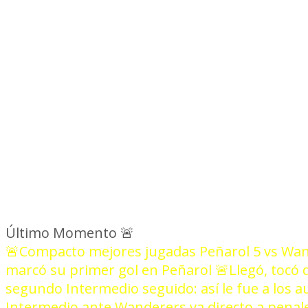
NOT
Último Momento
🚨
🚨Compacto mejores jugadas Peñarol 5 vs Wan
marcó su primer gol en Peñarol
🚨Llegó, tocó 
segundo Intermedio seguido: así le fue a los a
Intermedio ante Wanderers va directo a penal