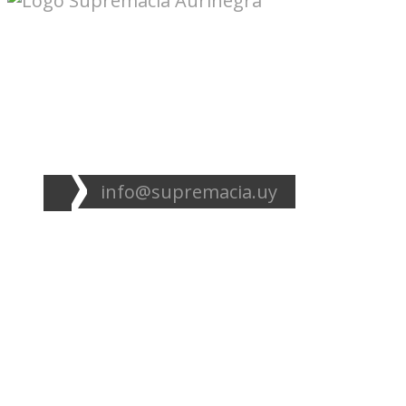
Seguinos en redes:
info@supremacia.uy
Accesos directos:
Plantel
Noticias
Camisetas
Basquetbol