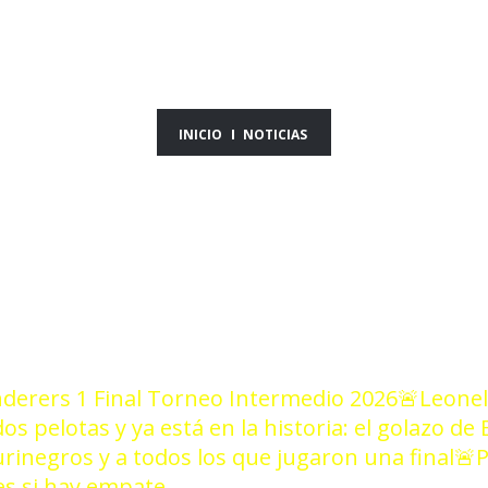
ICIAS DEL DÍA 26/0
INICIO
NOTICIAS
derers 1 Final Torneo Intermedio 2026
🚨Leonel
dos pelotas y ya está en la historia: el golazo d
urinegros y a todos los que jugaron una final
🚨P
es si hay empate