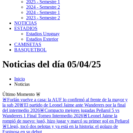
2025 - Semestre 1
2024 - Semestre 2
2024 - Semestre 1
2023 - Semestre 2
NOTICIAS
ESTADIOS
Estadios Uruguay
Estadios Exterior
CAMISETAS
BASQUETBOL
Noticias del día 05/04/25
Inicio
Noticias
Último Momento
🚨
🚨Forlán vuelve a casa: la AUF lo confirmó al frente de la mayor y
la sub 20
🚨El partido de Leonel Jaime ante Wanderers por la final
del intermedio 2026
🚨Compacto mejores jugadas Peñarol 5 vs
Wanderers 1 Final Torneo Intermedio 2026
🚨Leonel Jaime la
rompió de nuevo: jugó, hizo jugar y marcó su primer gol en Peñarol
🚨Llegó, tocó dos pelotas y ya está en la historia: el golazo de
Espinosa en su debut