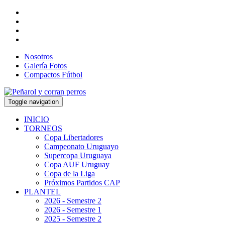
Nosotros
Galería Fotos
Compactos Fútbol
Toggle navigation
INICIO
TORNEOS
Copa Libertadores
Campeonato Uruguayo
Supercopa Uruguaya
Copa AUF Uruguay
Copa de la Liga
Próximos Partidos CAP
PLANTEL
2026 - Semestre 2
2026 - Semestre 1
2025 - Semestre 2