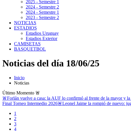
2025 - Semestre 1
2024 - Semestre 2
2024 - Semestre 1
2023 - Semestre 2
NOTICIAS
ESTADIOS
Estadios Uruguay
Estadios Exterior
CAMISETAS
BASQUETBOL
Noticias del día 18/06/25
Inicio
Noticias
Último Momento
🚨
🚨Forlán vuelve a casa: la AUF lo confirmó al frente de la mayor y la
Final Torneo Intermedio 2026
🚨Leonel Jaime la rompió de nuevo: jug
1
2
3
4