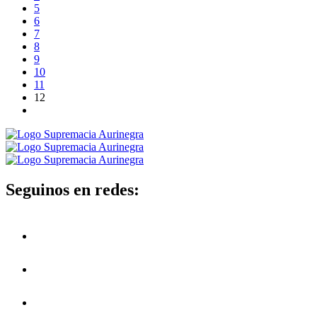
5
6
7
8
9
10
11
12
Seguinos en redes: