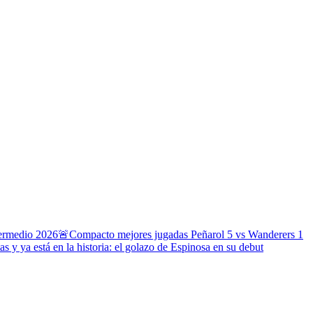
termedio 2026
🚨Compacto mejores jugadas Peñarol 5 vs Wanderers 1
s y ya está en la historia: el golazo de Espinosa en su debut