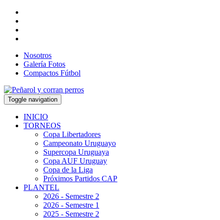
Nosotros
Galería Fotos
Compactos Fútbol
Toggle navigation
INICIO
TORNEOS
Copa Libertadores
Campeonato Uruguayo
Supercopa Uruguaya
Copa AUF Uruguay
Copa de la Liga
Próximos Partidos CAP
PLANTEL
2026 - Semestre 2
2026 - Semestre 1
2025 - Semestre 2