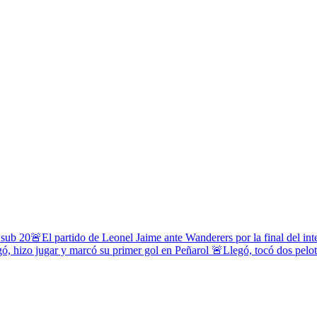
 sub 20
🚨El partido de Leonel Jaime ante Wanderers por la final del in
ó, hizo jugar y marcó su primer gol en Peñarol
🚨Llegó, tocó dos pelota