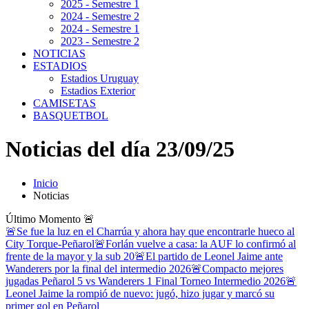
2025 - Semestre 1
2024 - Semestre 2
2024 - Semestre 1
2023 - Semestre 2
NOTICIAS
ESTADIOS
Estadios Uruguay
Estadios Exterior
CAMISETAS
BASQUETBOL
Noticias del día 23/09/25
Inicio
Noticias
Último Momento
🚨
🚨Se fue la luz en el Charrúa y ahora hay que encontrarle hueco al
City Torque-Peñarol
🚨Forlán vuelve a casa: la AUF lo confirmó al
frente de la mayor y la sub 20
🚨El partido de Leonel Jaime ante
Wanderers por la final del intermedio 2026
🚨Compacto mejores
jugadas Peñarol 5 vs Wanderers 1 Final Torneo Intermedio 2026
🚨
Leonel Jaime la rompió de nuevo: jugó, hizo jugar y marcó su
primer gol en Peñarol