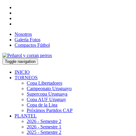
Nosotros
Galería Fotos
Compactos Fútbol
Toggle navigation
INICIO
TORNEOS
Copa Libertadores
Campeonato Uruguayo
Supercopa Uruguaya
Copa AUF Uruguay
Copa de la Liga
Próximos Partidos CAP
PLANTEL
2026 - Semestre 2
2026 - Semestre 1
2025 - Semestre 2