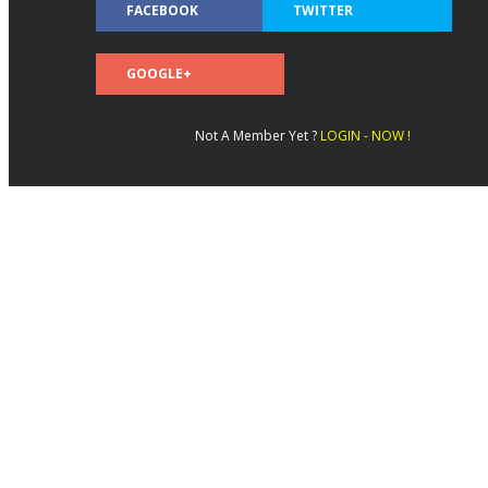
FACEBOOK
TWITTER
GOOGLE+
Not A Member Yet ?
LOGIN - NOW !