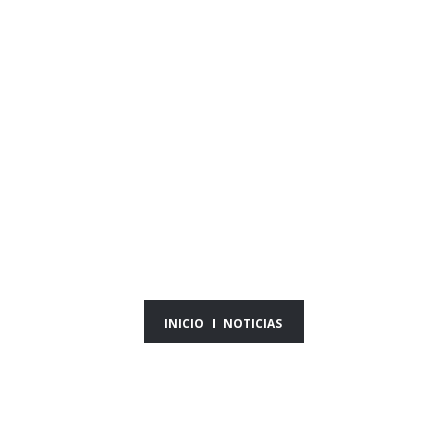
NOTICIAS DEL DÍA
16/10/25
INICIO
NOTICIAS