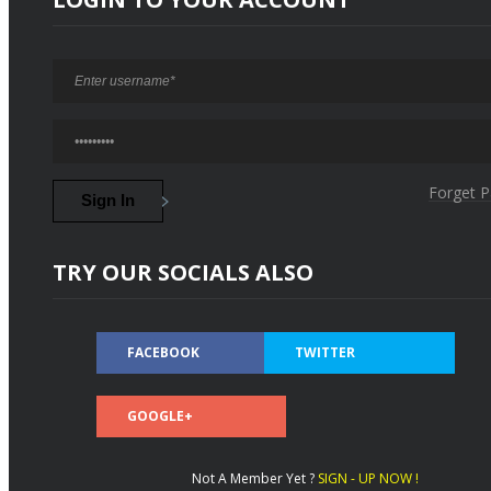
Forget 
TRY OUR SOCIALS ALSO
FACEBOOK
TWITTER
GOOGLE+
Not A Member Yet ?
SIGN - UP NOW !