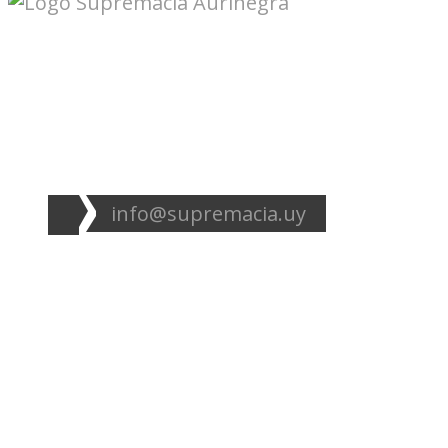
Seguinos en redes:
info@supremacia.uy
Accesos directos:
Plantel
Galería
Noticias
Tablas
Camisetas
Estadios Uruguay
Basquetbol
Estadios Exterior