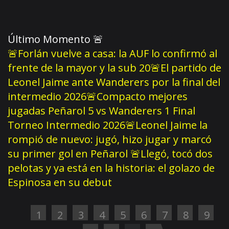
Último Momento
🚨
🚨Forlán vuelve a casa: la AUF lo confirmó al
frente de la mayor y la sub 20
🚨El partido de
Leonel Jaime ante Wanderers por la final del
intermedio 2026
🚨Compacto mejores
jugadas Peñarol 5 vs Wanderers 1 Final
Torneo Intermedio 2026
🚨Leonel Jaime la
rompió de nuevo: jugó, hizo jugar y marcó
su primer gol en Peñarol
🚨Llegó, tocó dos
pelotas y ya está en la historia: el golazo de
Espinosa en su debut
1
2
3
4
5
6
7
8
9