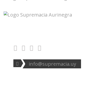
Seguinos en redes:
info@supremacia.uy
Accesos directos:
Plantel
Galería
Noticias
Tablas
Camisetas
Estadios