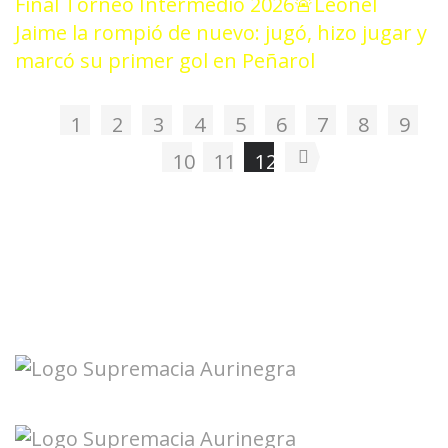
Final Torneo Intermedio 2026
🚨Leonel
Jaime la rompió de nuevo: jugó, hizo jugar y
marcó su primer gol en Peñarol
1
2
3
4
5
6
7
8
9
10
11
12