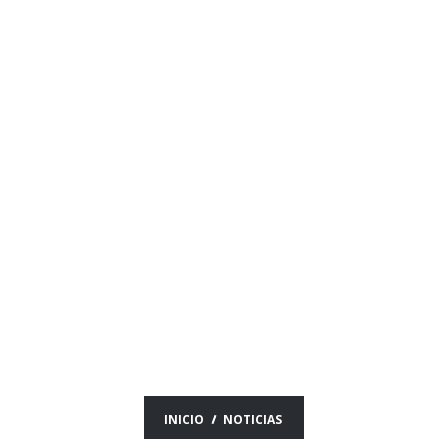
BASQUETBOL
NOTICIAS DEL DÍA
29/10/25
INICIO
NOTICIAS