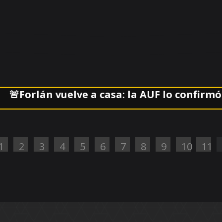
orlán vuelve a casa: la AUF lo confirmó al fr
1
2
3
4
5
6
7
8
9
10
11