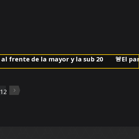
ente de la mayor y la sub 20
🚨El partido
12