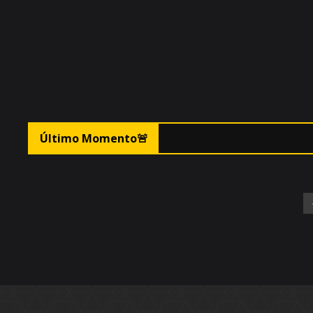
🚨F
Último Momento
🚨