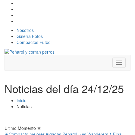
Nosotros
Galería Fotos
Compactos Fútbol
Toggle
navigati
Noticias del día 24/12/25
Inicio
Noticias
Último Momento
🚨
🚨Compacto mejores jugadas Peñarol 5 vs Wanderers 1 Final