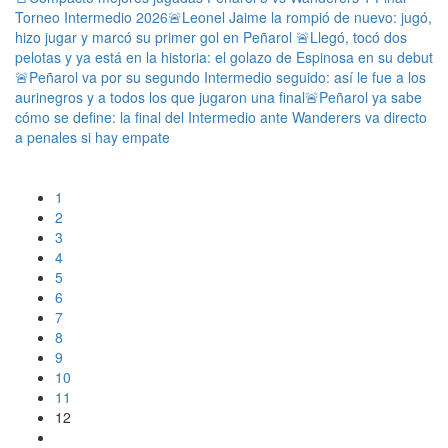
Torneo Intermedio 2026
🚨Leonel Jaime la rompió de nuevo: jugó,
hizo jugar y marcó su primer gol en Peñarol
🚨Llegó, tocó dos
pelotas y ya está en la historia: el golazo de Espinosa en su debut
🚨Peñarol va por su segundo Intermedio seguido: así le fue a los
aurinegros y a todos los que jugaron una final
🚨Peñarol ya sabe
cómo se define: la final del Intermedio ante Wanderers va directo
a penales si hay empate
1
2
3
4
5
6
7
8
9
10
11
12