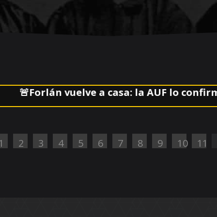
Forlán vuelve a casa: la AUF lo confirmó al f
1
2
3
4
5
6
7
8
9
10
11