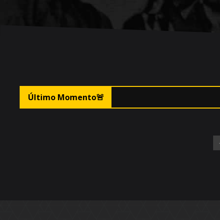
🚨
Último Momento
🚨