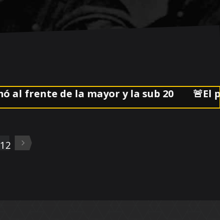
rente de la mayor y la sub 20
🚨El partid
12