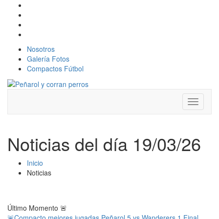
Nosotros
Galería Fotos
Compactos Fútbol
Toggle
navigati
Noticias del día 19/03/26
Inicio
Noticias
Último Momento
🚨
🚨Compacto mejores jugadas Peñarol 5 vs Wanderers 1 Final