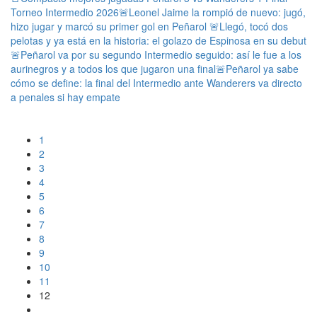
Torneo Intermedio 2026
🚨Leonel Jaime la rompió de nuevo: jugó,
hizo jugar y marcó su primer gol en Peñarol
🚨Llegó, tocó dos
pelotas y ya está en la historia: el golazo de Espinosa en su debut
🚨Peñarol va por su segundo Intermedio seguido: así le fue a los
aurinegros y a todos los que jugaron una final
🚨Peñarol ya sabe
cómo se define: la final del Intermedio ante Wanderers va directo
a penales si hay empate
1
2
3
4
5
6
7
8
9
10
11
12