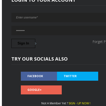
Forget 
TRY OUR SOCIALS ALSO
FACEBOOK
TWITTER
GOOGLE+
Not A Member Yet ?
SIGN - UP NOW !