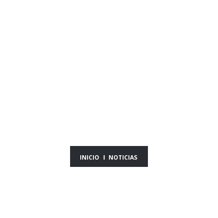
NOTICIAS DEL DÍA
29/04/26
INICIO
NOTICIAS