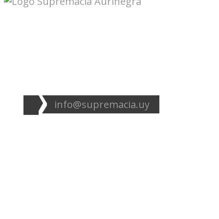
Seguinos en redes:
info@supremacia.uy
Accesos directos:
Plantel
Galería
Noticias
Tablas
Camisetas
Estadios Uruguay
Basquetbol
Estadios Exterior