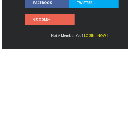
FACEBOOK
TWITTER
GOOGLE+
Not A Member Yet ?
LOGIN - NOW !