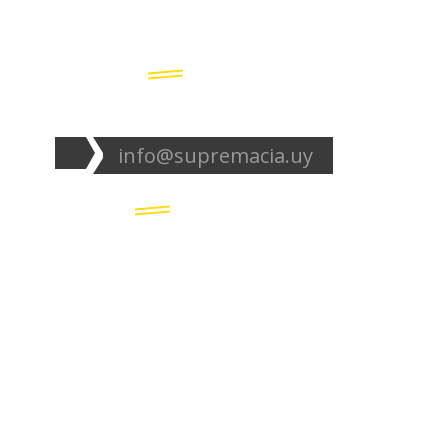
Seguinos en redes:
info@supremacia.uy
Accesos directos:
Plantel
Galería
Noticias
Tablas
Camisetas
Estadios Uruguay
Basquetbol
Estadios Exterior
Nosotros
Canciones de la
barra