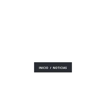
NOTICIAS DEL DÍA
13/06/25
INICIO
NOTICIAS