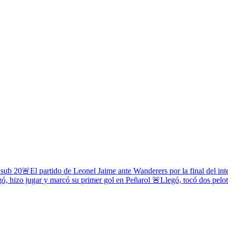
 sub 20
🚨El partido de Leonel Jaime ante Wanderers por la final del in
ó, hizo jugar y marcó su primer gol en Peñarol
🚨Llegó, tocó dos pelota