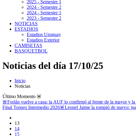
2025 - Semestre 1
2024 - Semestre 2
2024 - Semestre 1
2023 - Semestre 2
NOTICIAS
ESTADIOS
Estadios Uruguay
Estadios Exterior
CAMISETAS
BASQUETBOL
Noticias del día 17/10/25
Inicio
Noticias
Último Momento
🚨
🚨Forlán vuelve a casa: la AUF lo confirmó al frente de la mayor y la
Final Torneo Intermedio 2026
🚨Leonel Jaime la rompió de nuevo: jug
13
14
15