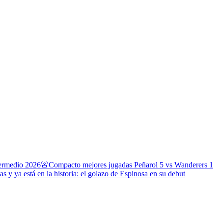
termedio 2026
🚨Compacto mejores jugadas Peñarol 5 vs Wanderers 1
s y ya está en la historia: el golazo de Espinosa en su debut