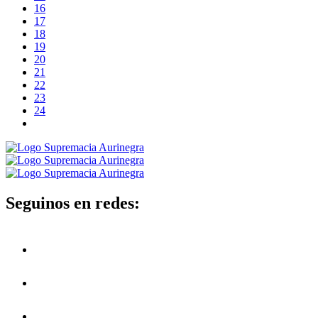
16
17
18
19
20
21
22
23
24
Seguinos en redes: