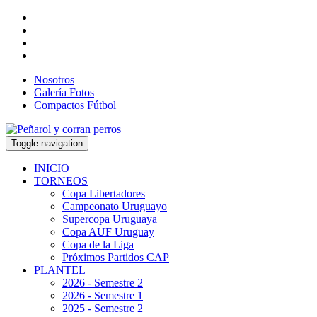
Nosotros
Galería Fotos
Compactos Fútbol
Toggle navigation
INICIO
TORNEOS
Copa Libertadores
Campeonato Uruguayo
Supercopa Uruguaya
Copa AUF Uruguay
Copa de la Liga
Próximos Partidos CAP
PLANTEL
2026 - Semestre 2
2026 - Semestre 1
2025 - Semestre 2