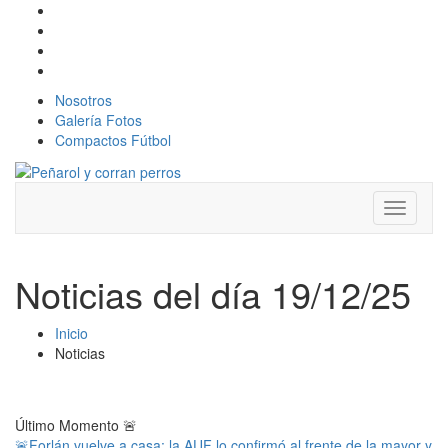
Nosotros
Galería Fotos
Compactos Fútbol
Toggle
navigati
Noticias del día 19/12/25
Inicio
Noticias
Último Momento
🚨
🚨Forlán vuelve a casa: la AUF lo confirmó al frente de la mayor y