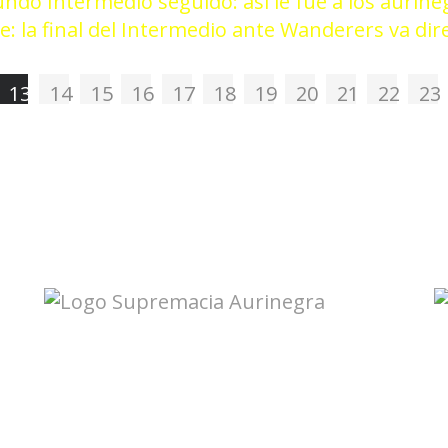
ndo Intermedio seguido: así le fue a los aurine
: la final del Intermedio ante Wanderers va dir
13
14
15
16
17
18
19
20
21
22
23
Accesos directos:
Plantel