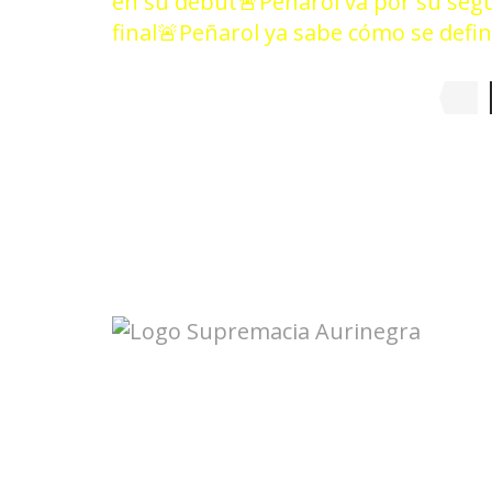
en su debut
🚨Peñarol va por su segu
final
🚨Peñarol ya sabe cómo se define
Seguinos en redes: