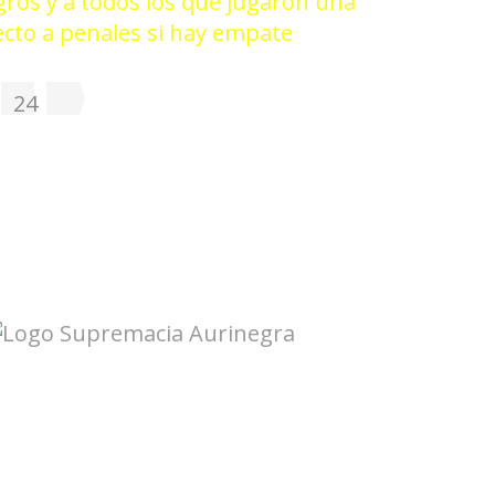
gros y a todos los que jugaron una
ecto a penales si hay empate
24
Galería