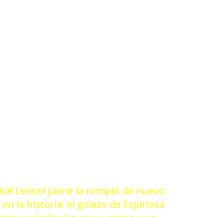
2/25
26
🚨Leonel Jaime la rompió de nuevo:
 en la historia: el golazo de Espinosa