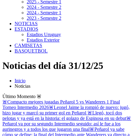
2025 - Semestre 1
2024 - Semestre 2
2024 - Semestre 1
2023 - Semestre 2
NOTICIAS
ESTADIOS
Estadios Uruguay
Estadios Exterior
CAMISETAS
BASQUETBOL
Noticias del día 31/12/25
Inicio
Noticias
Último Momento
🚨
🚨Compacto mejores jugadas Peñarol 5 vs Wanderers 1 Final
Torneo Intermedio 2026
🚨Leonel Jaime la rompió de nuevo: jugó,
hizo jugar y marcó su primer gol en Peñarol
🚨Llegó, tocó dos
pelotas y ya está en la historia: el golazo de Espinosa en su debut
🚨
Peñarol va por su segundo Intermedio seguido: así le fue a los
aurinegros y a todos los que jugaron una final
🚨Peñarol ya sabe
cómo se define: la final del Intermedio ante Wanderers va directo a