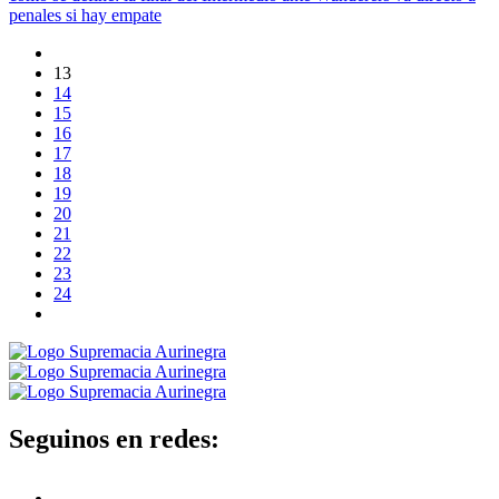
penales si hay empate
13
14
15
16
17
18
19
20
21
22
23
24
Seguinos en redes: