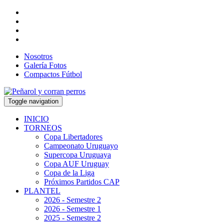
Nosotros
Galería Fotos
Compactos Fútbol
Toggle navigation
INICIO
TORNEOS
Copa Libertadores
Campeonato Uruguayo
Supercopa Uruguaya
Copa AUF Uruguay
Copa de la Liga
Próximos Partidos CAP
PLANTEL
2026 - Semestre 2
2026 - Semestre 1
2025 - Semestre 2