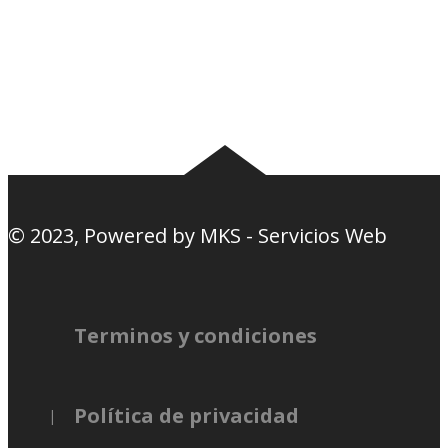
Camisetas
Estadios Uruguay
Basquetbol
Estadios Exterior
Nosotros
Canciones de la
barra
© 2023, Powered by
MKS - Servicios Web
Terminos y condiciones
Política de privacidad