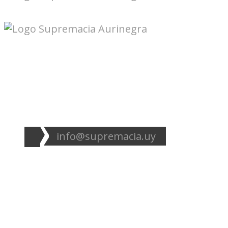
Seguinos en redes:
info@supremacia.uy
Accesos directos:
Plantel
Galería
Noticias
Tablas