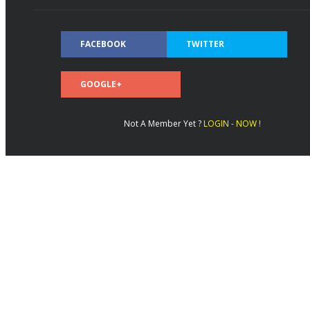
FACEBOOK
TWITTER
GOOGLE+
Not A Member Yet ?
LOGIN - NOW !