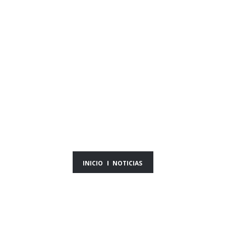
NOTICIAS DEL DÍA
21/02/26
INICIO
NOTICIAS